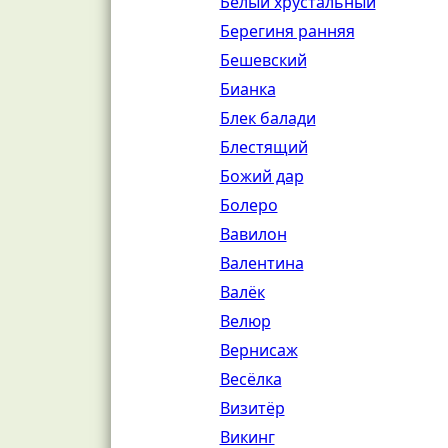
Белый хрустальный
Берегиня ранняя
Бешевский
Бианка
Блек балади
Блестящий
Божий дар
Болеро
Вавилон
Валентина
Валёк
Велюр
Вернисаж
Весёлка
Визитёр
Викинг