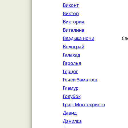
Виконт
Виктор
Виктория
Виталина
Владыка ночи
Св
Водограй
Галахад
Гарольд
Герцог
Гечеи Заматош
Гламур
Голубок
Граф Монтекристо
Давид
Данилка