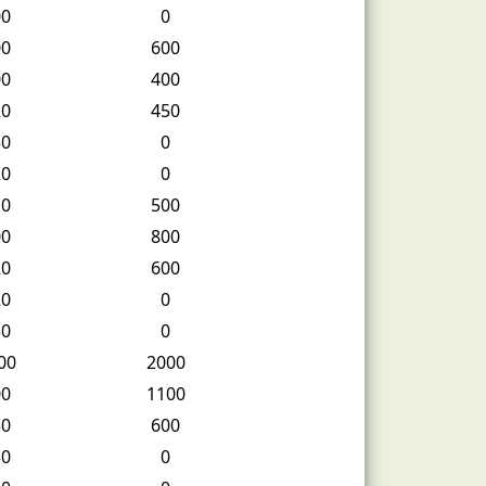
00
0
00
600
00
400
20
450
50
0
20
0
10
500
00
800
20
600
20
0
50
0
00
2000
00
1100
50
600
30
0