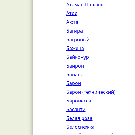
Атаман Павлюк
Атос
Аюта
Багира
Багровый
Бажена
Байконур
Байрон
Бананас
Барон
Барон (технический)
Баронесса
Басанти
Белая роза
Белоснежка