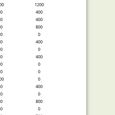
00
1200
00
400
00
400
00
800
00
0
00
400
40
0
30
400
00
0
30
0
00
0
20
400
20
0
00
800
50
0