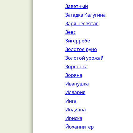
Заветный
Загадка Калугина
Заря несвятая
Зевс
Зигерребе
Золотое руно
Золотой урожай
Зоренька
Зоряна
Иванушка
Иллария
Инга
Индиана
Ириска
Йоханнитер