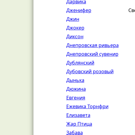
Дарвика
Дженифер
Св
Джин
Джокер
Диксон
Днепровская ривьера
Днепровский сувенир
Дублянский
Дубовский розовый
Дынька
Дюжина
Евгения
Ежевика Торнфри
Елизавета
Жар Птица
Забава