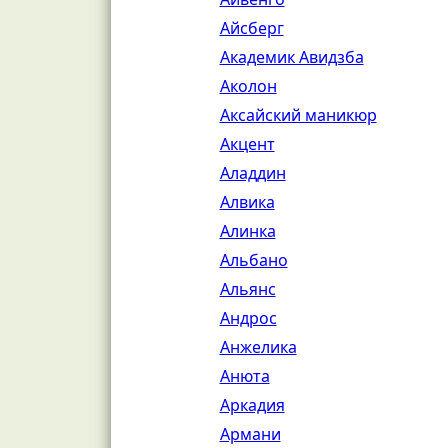
Айсберг
Академик Авидзба
Аколон
Аксайский маникюр
Акцент
Аладдин
Алвика
Алинка
Альбано
Альянс
Андрос
Анжелика
Анюта
Аркадия
Армани