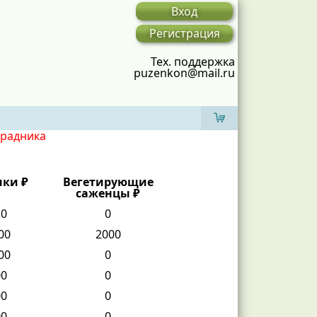
Вход
Регистрация
Тех. поддержка
puzenkon@mail.ru
градника
нки ₽
Вегетирующие
саженцы ₽
20
0
00
2000
00
0
00
0
00
0
00
0