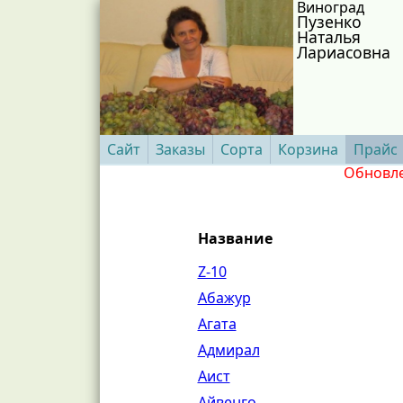
Виноград
Пузенко
Наталья
Лариасовна
Сайт
Заказы
Сорта
Корзина
Прайс
Обновле
Название
Z-10
Абажур
Агата
Адмирал
Аист
Айвенго