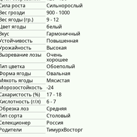
Сила роста
Сильнорослый
Вес грозди
900 - 1000
Вес ягоды (гр.)
9 - 12
Цвет ягоды
белый
Вкус
Гармоничный
Устойчивость
Повышенная
Урожайность
Высокая
Вызревание лозы
Очень
хорошее
Тип цветка
Обоеполый
Форма ягоды
Овальная
Мякоть ягоды
Мясистая
Морозостойкость
-24
Сахаристость (%)
17 - 18
Кислотность (г/л)
6 - 7
Обрезка лоз
Средняя
Тип сорта
Столовый
Селекционер
Россия
Родители
ТимурхВосторг