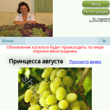
Вход
Регистрация
Тех. поддержка
puzenkon@mail.ru
Меню
Обновление каталога будет происходить по мере
обрезки виноградника
Принцесса августа
Просмотр видео