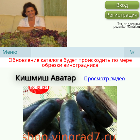
Вход
Регистрация
Тех. поддержка
puzenkon@mail.ru
Меню
Обновление каталога будет происходить по мере
обрезки виноградника
Кишмиш Аватар
Просмотр видео