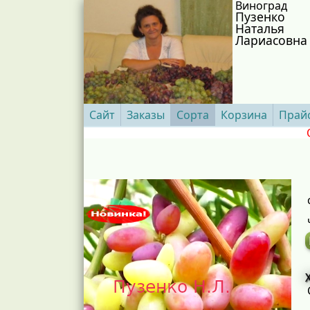
Виноград
Пузенко
Наталья
Лариасовна
Сайт
Заказы
Сорта
Корзина
Прай