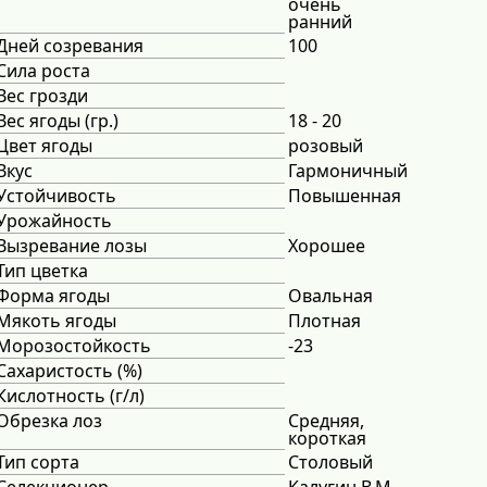
очень
ранний
Дней созревания
100
Сила роста
Вес грозди
Вес ягоды (гр.)
18 - 20
Цвет ягоды
розовый
Вкус
Гармоничный
Устойчивость
Повышенная
Урожайность
Вызревание лозы
Хорошее
Тип цветка
Форма ягоды
Овальная
Мякоть ягоды
Плотная
Морозостойкость
-23
Сахаристость (%)
Кислотность (г/л)
Обрезка лоз
Средняя,
короткая
Тип сорта
Столовый
Селекционер
Калугин В.М.