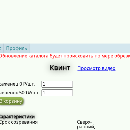
с
Профиль
Обновление каталога будет происходить по мере обрез
Квинт
Просмотр видео
саженец 0 ₽/шт.
черенок 500 ₽/шт.
В корзину
Характеристики
Срок созревания
Сверх-
ранний,