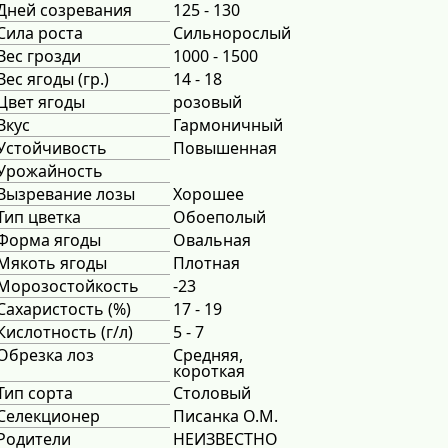
Дней созревания
125 - 130
Сила роста
Сильнорослый
Вес грозди
1000 - 1500
Вес ягоды (гр.)
14 - 18
Цвет ягоды
розовый
Вкус
Гармоничный
Устойчивость
Повышенная
Урожайность
Вызревание лозы
Хорошее
Тип цветка
Обоеполый
Форма ягоды
Овальная
Мякоть ягоды
Плотная
Морозостойкость
-23
Сахаристость (%)
17 - 19
Кислотность (г/л)
5 - 7
Обрезка лоз
Средняя,
короткая
Тип сорта
Столовый
Селекционер
Писанка О.М.
Родители
НЕИЗВЕСТНО