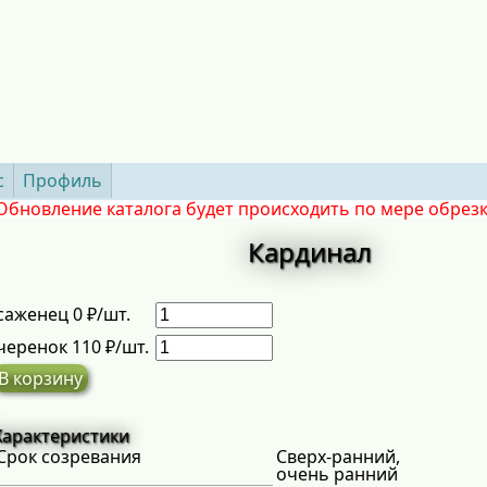
с
Профиль
Обновление каталога будет происходить по мере обрез
Кардинал
саженец 0 ₽/шт.
черенок 110 ₽/шт.
В корзину
Характеристики
Срок созревания
Сверх-ранний,
очень ранний