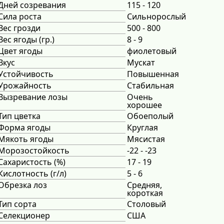
Дней созревания
115 - 120
Сила роста
Сильнорослый
Вес грозди
500 - 800
Вес ягоды (гр.)
8 - 9
Цвет ягоды
фиолетовый
Вкус
Мускат
Устойчивость
Повышенная
Урожайность
Стабильная
Вызревание лозы
Очень
хорошее
Тип цветка
Обоеполый
Форма ягоды
Круглая
Мякоть ягоды
Мясистая
Морозостойкость
-22 - -23
Сахаристость (%)
17 - 19
Кислотность (г/л)
5 - 6
Обрезка лоз
Средняя,
короткая
Тип сорта
Столовый
Селекционер
США