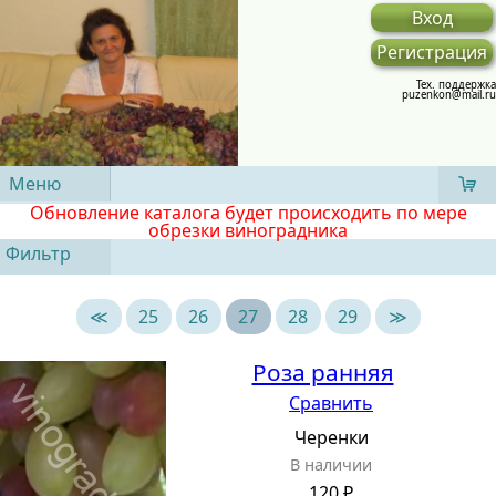
Вход
Регистрация
Тех. поддержка
puzenkon@mail.ru
Меню
Обновление каталога будет происходить по мере
обрезки виноградника
Фильтр
≪
25
26
27
28
29
≫
Роза ранняя
Сравнить
Черенки
В наличии
120 ₽