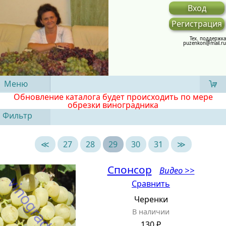
Вход
Регистрация
Тех. поддержка
puzenkon@mail.ru
Меню
Обновление каталога будет происходить по мере
обрезки виноградника
Фильтр
≪
27
28
29
30
31
≫
Спонсор
Видео >>
Сравнить
Черенки
В наличии
130 ₽