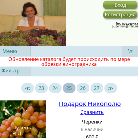
Вход
Регистрация
Тех. поддержка
puzenkon@mail.ru
Меню
Обновление каталога будет происходить по мере
обрезки виноградника
Фильтр
≪
23
24
25
26
27
≫
Подарок Никополю
Сравнить
Черенки
В наличии
600 ₽