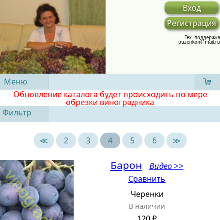
Вход
Регистрация
Тех. поддержка
puzenkon@mail.ru
Меню
Обновление каталога будет происходить по мере
обрезки виноградника
Фильтр
≪
2
3
4
5
6
≫
Барон
Видео >>
Сравнить
Черенки
В наличии
120 ₽