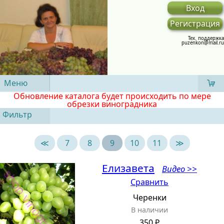
Вход
Регистрация
Тех. поддержка
puzenkon@mail.ru
Меню
Обновление каталога будет происходить по мере
обрезки виноградника
Фильтр
≪
7
8
9
10
11
≫
Елизавета
Видео >>
Сравнить
Черенки
В наличии
350 ₽