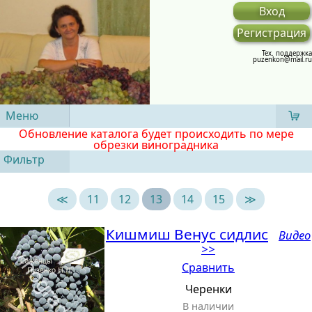
Вход
Регистрация
Тех. поддержка
puzenkon@mail.ru
Меню
Обновление каталога будет происходить по мере
обрезки виноградника
Фильтр
≪
11
12
13
14
15
≫
Кишмиш Венус сидлис
Видео
>>
Сравнить
Черенки
В наличии